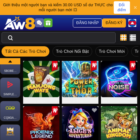
HABANERO
Đổi
Giới thiệu một người bạn và kiếm 30.00 USD số dư THỰC cho
điểm
mỗi người bạn mời 💥
ĐĂNG NHẬP
ĐĂNG KÝ
LGD
PLAYTECH
Tất Cả Các Trò Chơi
Trò Chơi Nổi Bật
Trò Chơi Mới
Tr
SBOBETFUNKY
SIMPLEPLAY
Mahjong Ways
Power of Thor
Make Some Noise
CQ9GAMING