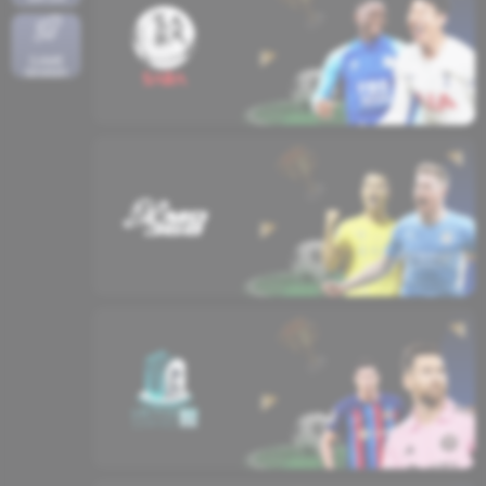
GAME
NHANH