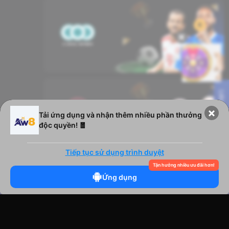
Liên Hệ Chúng Tôi
Tải ứng dụng và nhận thêm nhiều phần thưởng
độc quyền! 🧧
Tiếp tục sử dụng trình duyệt
Tận hưởng nhiều ưu đãi hơn!
CHÀO MỪNG BẠN ĐẾN VỚI AW8
Ứng dụng
Làm thế nào để
ĐĂNG KÝ
?
Menu
Giới Thiệu
Thưởng
Tài Khoản
Đăng Ký
Phần thưởng Thành viên Mới Lên đến USD 2,880!