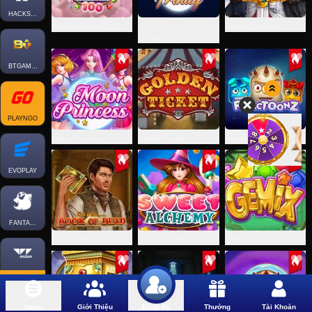
HACKSAWGAMING
Sweet Alchemy 100
Moon Princess
Rise of Olympus
Trinity
BTGAMING
PLAYNGO
Moon Princess
Golden Ticket
Reactoonz
EVOPLAY
FANTASMA
Book of Dead
Sweet Alchemy
Gemix
VOLTENT
Menu
Giới Thiệu
Thưởng
Tài Khoản
Đăng Ký