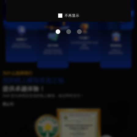
新会员奖励高达 SGD 1,500!
不再显示
开始赢了
创建账户
在您最喜欢的游戏中玩游
点击立即加入。
戏时
进行存款
获得奖励
填写您的登录信息
开始获胜
使用货币或加密
不要忘记
转账进行首次存款
领取您的奖金
为什么选择我们
您的线上赌场首选之地
提供卓越体验！
Aw8 是马来西亚首选的线上赌场，保证即时支付！
受认可: