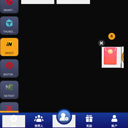
Fruit Love Fever
Joker Pyre
SMARTSOFT
THUNDERKICK
INOUT
BIGTIMEGAMING
NETENT
REDTIGER
选项
推荐人
奖励
账户
注册