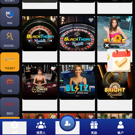
ALLBET
Aurum Sicbo BS01
Black Roulette
Black Roulette
ROU01
ROU02
WM
SAGAMING
Blackthorn Roulette
Blackthorn Roulette
Blaze Speed Bac
BR01
BR06
OB09
YEEBET
OG
悦享比基尼百家乐
Blitz Speed Bac
Bright Roulette
WB116
SB07
ROU05
BBIN
选项
推荐人
奖励
账户
注册