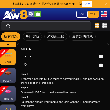
兑换
推荐朋友，每邀请一个朋友您将获得 48.00 MYR。 💥
登录
注册
所有游戏
热门游戏
游戏新上线
最喜欢的游戏
MEGA
-
MEGA
-
Step 1:
Transfer funds into MEGA wallet to get your login ID and password on
PUSSY888
the top section of this page.
Step 2:
Download MEGA from the download link below
Step 3:
918KISS
Launch the apps in your mobile and login with the ID and password
from above.