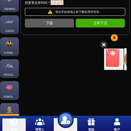
想要更改密码吗？
点击这里
GW99H5
请在开始游戏之前下载应用并登录。
下载
立即下注
LIVE22
V-POWER
PEGASUS-SLOT
918KISSH5
EVO888H5
选项
推荐人
奖励
账户
注册