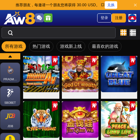
兑换
推荐朋友，每邀请一个朋友您将获得 30.00 USD。 💥
JILI
登录
注册
NEXTSPIN
所有游戏
热门游戏
游戏新上线
最喜欢的游戏
JOKER
PRAGMATICPLAY
Highway King
God Of Wealth
Great Blue
SBOBET
JDB