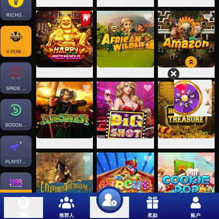
Eyes of Fortune
Jin Qian Wa
Peace & Long Life
RICHGAMING
V-POWER
Happy Prosperous
African Wildlife
Amazon
SPADE GAMING
BOOONGO
Archer
Big Shot
Boy King Treasure
PLAYSTARGAMING
RICH88
选项
推荐人
奖励
账户
注册
Captain Treasure
Circus
Cookie Pop