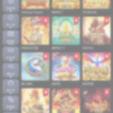
体育博
弈
Mahjong Dragons
麻将胡了
寻宝黄金城
真人娱
乐
老虎机
游戏
阿兹特克宝藏
麻将胡了2
维京纪元
扑克游
戏
捕鱼游
戏
開心捕魚
招财喵
麻将凤凰
电子竞
技
彩票娱
乐