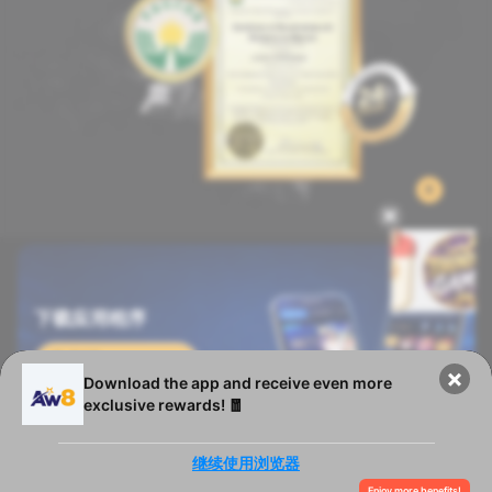
下载应用程序
通过下载
ANDROID应用
Download the app and receive even more
exclusive rewards! 🧧
继续使用浏览器
Enjoy more benefits!