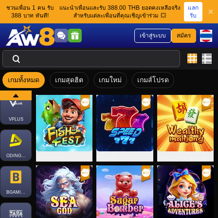
แลก
ชวนเพื่อน 1 คน รับ
แนะนำเพื่อนและรับ 388.00 THB ยอดคงเหลือจริง
PEGASUS-SLOT
รับ
388 บาท ทันที!
สำหรับแต่ละเพื่อนที่คุณเชิญเข้าร่วม 💥
เข้าสู่ระบบ
สมัคร
CROWDPLAY
เกมทั้งหมด
เกมสุดฮิต
เกมใหม่
เกมส์โปรด
SIMPLEPLAY
VPLUS
ODINGAMING
เทศกาลปลา
สปีด777
ไพ่นกกระจอกคนรวย
BGAMING-SLOT