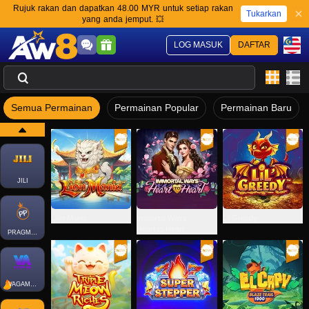
Rujuk rakan dan dapatkan 48.00 MYR untuk setiap rakan
Tukarkan
yang anda jemput. 💥
LOG MASUK
DAFTAR
Semua Permainan
Permainan Popular
Permainan Baru
JILI
Lion Mania
Immortal Ways
Lil Greedy
Heart to Heart
PRAGMATICPLAY
VAGAMING