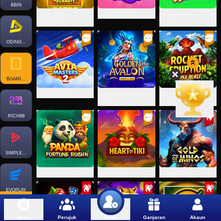
BBIN
Magic Mummy
Sugar Merge Up
Bonanza Billion
Megaways
Xtreme
ODINGAMING
BGAMING-SLOT
Aviamasters 2
Golden Avalon Hold
Rocket Eruption:
and Win
Triple Blast
RICH88
SIMPLEPLAY
Panda Fortune Rush
Heart of Tiki
Gold of Minos
EVOPLAY
Menu
Perujuk
Ganjaran
Akaun
Daftar