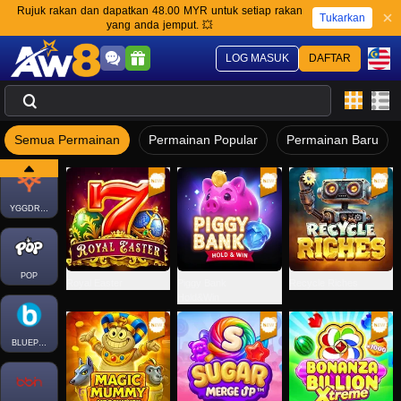
KA
Rujuk rakan dan dapatkan 48.00 MYR untuk setiap rakan
Tukarkan
yang anda jemput. 💥
LOG MASUK
DAFTAR
FANTASMA
Semua Permainan
Permainan Popular
Permainan Baru
ADVANTPLAY
YGGDRASIL
POP
Royal Easter
Piggy Bank
Recycle Riches
Hold&Win
BLUEPRINT