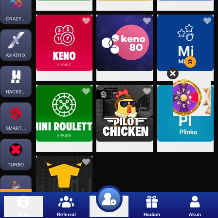
Goal
Hilo
Hotline
CRAZYGAMING
AVIATRIX
Keno
Keno80
Mines
HACKSAW-INST
SMARTSOFT-INSTANTWIN
Mini Roulette
Pilot Chicken
Plinko
TURBO
PRAGMATICPLAY
Menu
Referral
Hadiah
Akun
Daftar