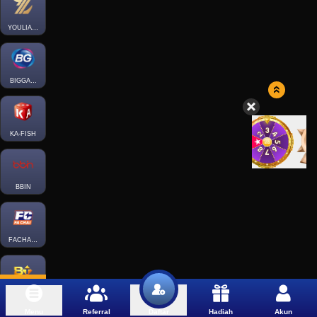
YOULIANGAMING
BIGGAMING
KA-FISH
BBIN
FACHAI-FISH
BTGAMING-FISH
Menu
Referral
Hadiah
Akun
Daftar